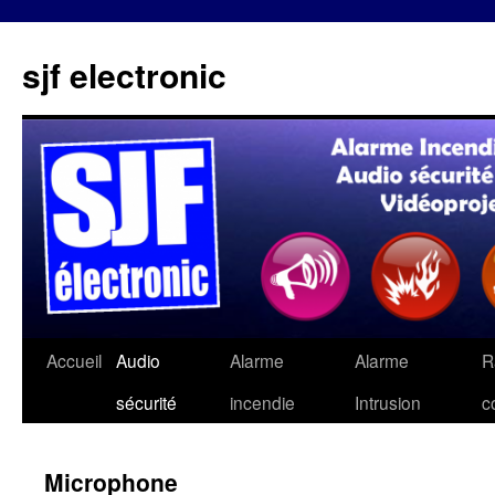
sjf electronic
Aller
Accueil
Audio
Alarme
Alarme
R
au
sécurité
incendie
Intrusion
c
contenu
Microphone