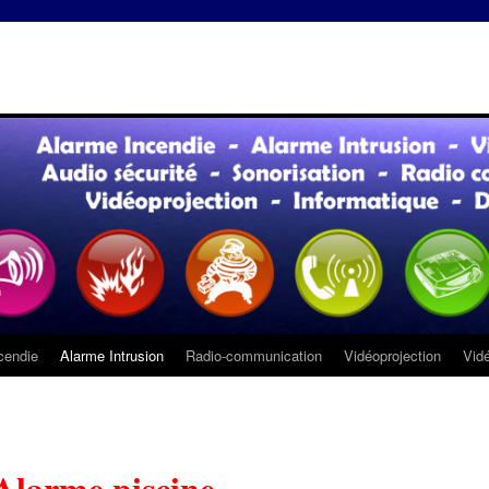
cendie
Alarme Intrusion
Radio-communication
Vidéoprojection
Vidé
Alarme piscine