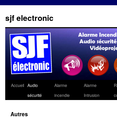
sjf electronic
Aller
Accueil
Audio
Alarme
Alarme
R
au
sécurité
incendie
Intrusion
c
contenu
Autres