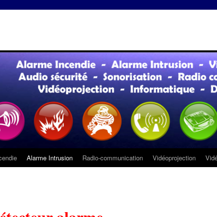
cendie
Alarme Intrusion
Radio-communication
Vidéoprojection
Vidé
étecteur alarme