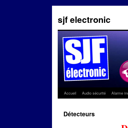
sjf electronic
Accueil
Audio sécurité
Alarme in
Aller
au
Détecteurs
contenu
D