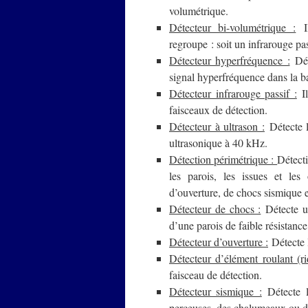
volumétrique.
Détecteur bi-volumétrique :
Il
regroupe : soit un infrarouge pas
Détecteur hyperfréquence :
Déte
signal hyperfréquence dans la 
Détecteur infrarouge passif :
Il
faisceaux de détection.
Détecteur à ultrason :
Détecte l
ultrasonique à 40 kHz.
Détection périmétrique :
Détecti
les parois, les issues et les
d’ouverture, de chocs sismique e
Détecteur de chocs :
Détecte un
d’une parois de faible résistance
Détecteur d’ouverture :
Détecte l
Détecteur d’élément roulant (r
faisceau de détection.
Détecteur sismique :
Détecte l
perceuses, des chalumeaux ou d