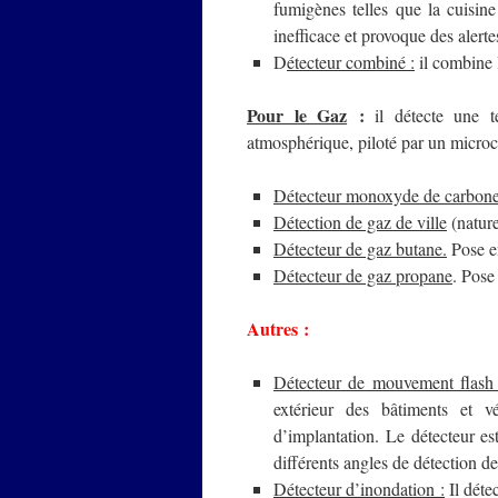
fumigènes telles que la cuisin
inefficace et provoque des alerte
D
étecteur combiné :
il combine 
Pour le Gaz
:
il détecte une t
atmosphérique, piloté par un microc
Détecteur monoxyde de carbon
Détection de gaz de ville
(nature
Détecteur de gaz butane.
Pose en
Détecteur de gaz propane
. Pose
Autres :
Détecteur de mouvement flash
extérieur des bâtiments et v
d’implantation. Le détecteur es
différents angles de détection d
Détecteur d’inondation :
Il déte