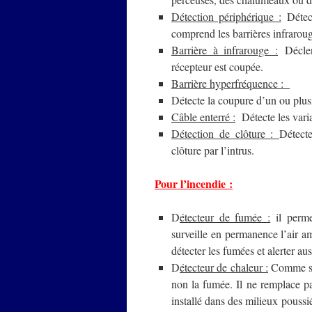
Détection périphérique :
Détect
comprend les barrières infraroug
Barrière à infrarouge :
Déclen
récepteur est coupée.
Barrière hyperfréquence :
Détecte la coupure d’un ou plus
Câble enterré :
Détecte les varia
Détection de clôture :
Détecte
clôture par l’intrus.
Pour l’incendie :
D
étecteur de fumée :
il perme
surveille en permanence l’air a
détecter les fumées et alerter au
D
étecteur de chaleur :
Comme son
non la fumée. Il ne remplace pa
installé dans des milieux poussi