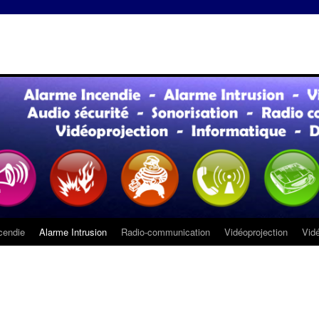
cendie
Alarme Intrusion
Radio-communication
Vidéoprojection
Vidé